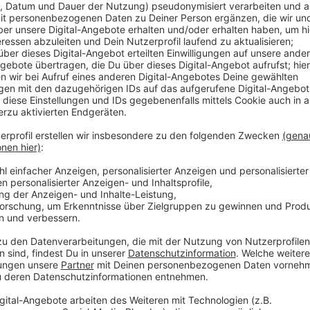
Die Folge sind lückenhafte Bestände quer durch den 
Sauerstoffmangel im Boden. Dann habe es für das G
Kreislandwirtin Mareike Lölfer aus Wettringen. Die E
letzter Woche und dürfte bis zum Wochenende größte
durchwachsen.
Anzeige
Es bleibt beim Wettlauf gegen den Regen
Anzeige
Nächste Woche geht es mit Tritticale los und auch d
nur eingefahren, wenn es ganz trocken ist, wegen d
Nicht einfach, wenn es jeden Tag Schauer gibt. Klei
es voraussichtlich trocken und es wird wärmer. Was 