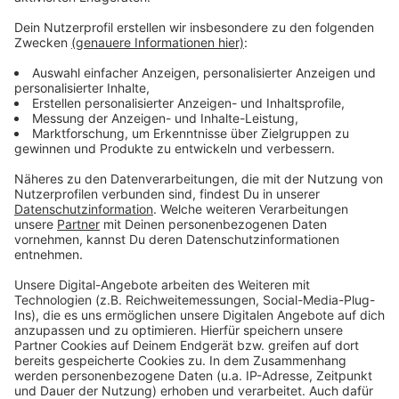
Anzeige
Die Aktion Lichtblicke ist die Hilfsaktion von RADIO
RST und den anderen NRW-Lokalradios, den
Caritasverbänden in NRW und der Diakonie Rheinland-
Westfalen-Lippe. Sie unterstützt seit mehr als 20
Jahren Kinder, Jugendliche und ihre Familien, die ohne
eigenes Verschulden in Not geraten sind. Zur
Homepage von Lichtblicke geht es
hier.
Anzeige
Anzeige